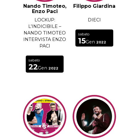
Nando Timoteo,
Filippo Giardina
Enzo Paci
LOCKUP:
DIECI
L’INDICIBILE –
NANDO TIMOTEO
sabato
15
INTERVISTA ENZO
Gen
2022
PACI
sabato
22
Gen
2022