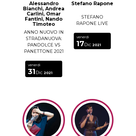
Alessandro
Stefano Rapone
Bianchi, Andrea
Carlini, Omar
STEFANO
Fantini, Nando
RAPONE LIVE
Timoteo
ANNO NUOVO IN
venerdì
STRADANUOVA:
17
Dic
PANDOLCE VS
2021
PANETTONE 2021
venerdì
31
Dic
2021