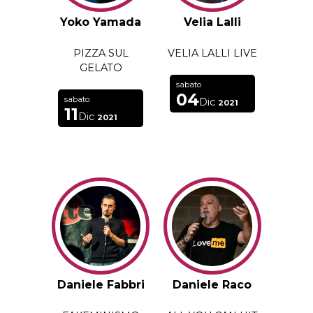
Yoko Yamada
Velia Lalli
PIZZA SUL
VELIA LALLI LIVE
GELATO
sabato
04
sabato
Dic
2021
11
Dic
2021
Daniele Fabbri
Daniele Raco