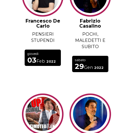
Francesco De
Fabrizio
Carlo
Casalino
PENSIERI
POCHI,
STUPENDI
MALEDETTI E
SUBITO
giovedì
03
sabato
Feb
2022
29
Gen
2022