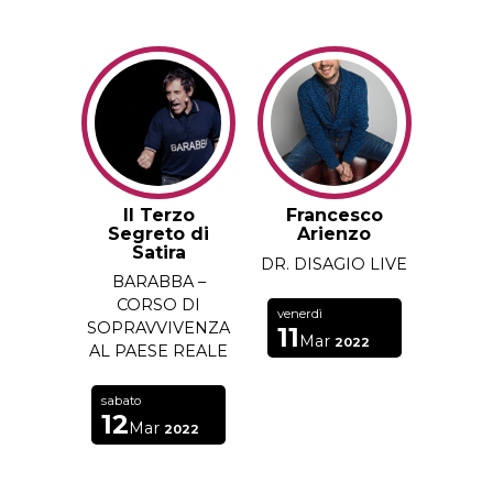
Il Terzo
Francesco
Segreto di
Arienzo
Satira
DR. DISAGIO LIVE
BARABBA –
CORSO DI
venerdì
SOPRAVVIVENZA
11
Mar
2022
AL PAESE REALE
sabato
12
Mar
2022