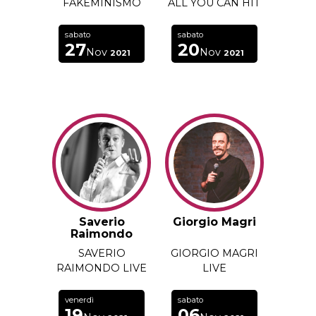
FAKEMINISMO
ALL YOU CAN HIT
sabato
sabato
27
20
Nov
Nov
2021
2021
Saverio
Giorgio Magri
Raimondo
SAVERIO
GIORGIO MAGRI
RAIMONDO LIVE
LIVE
venerdì
sabato
19
06