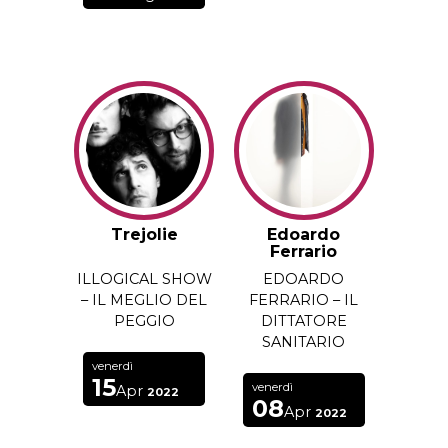
Trejolie
Edoardo
Ferrario
ILLOGICAL SHOW
EDOARDO
– IL MEGLIO DEL
FERRARIO – IL
PEGGIO
DITTATORE
SANITARIO
venerdì
15
venerdì
Apr
2022
08
Apr
2022