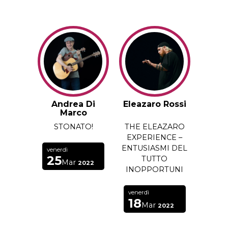
Andrea Di
Eleazaro Rossi
Marco
STONATO!
THE ELEAZARO
EXPERIENCE –
ENTUSIASMI DEL
venerdì
25
TUTTO
Mar
2022
INOPPORTUNI
venerdì
18
Mar
2022