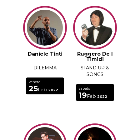
Daniele Tinti
Ruggero De I
Timidi
DILEMMA
STAND UP &
SONGS
venerdì
25
sabato
Feb
2022
19
Feb
2022