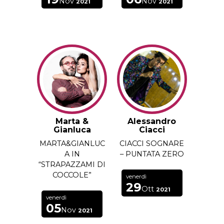
Nov
Nov
2021
2021
Marta &
Alessandro
Gianluca
Ciacci
MARTA&GIANLUC
CIACCI SOGNARE
A IN
– PUNTATA ZERO
“STRAPAZZAMI DI
COCCOLE”
venerdì
29
Ott
2021
venerdì
05
Nov
2021