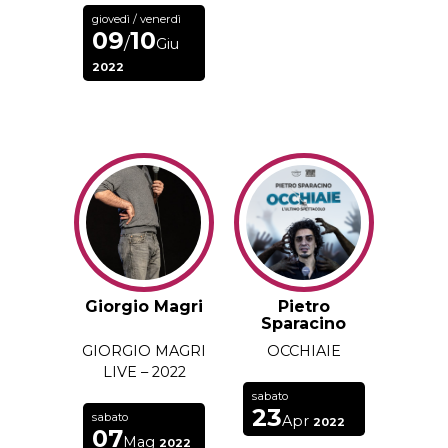
giovedì / venerdì
09
10
/
Giu
2022
Giorgio Magri
Pietro
Sparacino
GIORGIO MAGRI
OCCHIAIE
LIVE – 2022
sabato
23
sabato
Apr
2022
07
Mag
2022