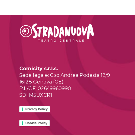
Comicity s.r.l.s.
Sede legale: C.so Andrea Podestà 12/9
16128 Genova (GE)
P.I./C.F. 02649960990
SDI M5UXCR1
Privacy Policy
Cookie Policy