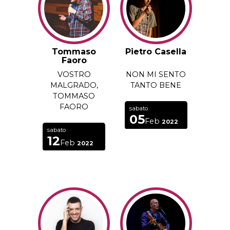
Tommaso
Pietro Casella
Faoro
VOSTRO
NON MI SENTO
MALGRADO,
TANTO BENE
TOMMASO
FAORO
sabato
05
Feb
2022
sabato
12
Feb
2022