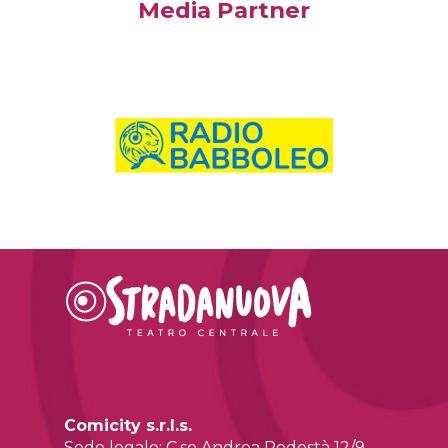
Media Partner
Comicity s.r.l.s.
Sede legale: C.so Andrea Podestà 12/9