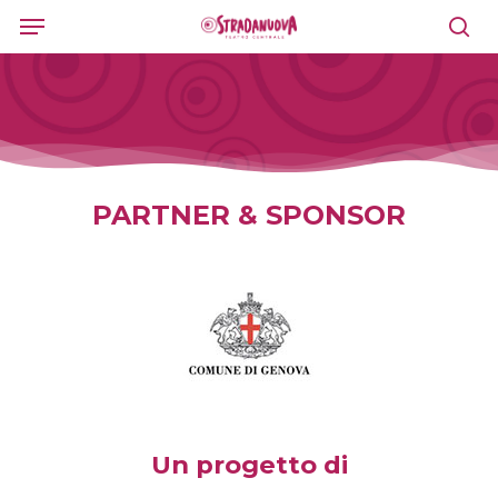
Skip
Menu
to
sea
main
content
PARTNER & SPONSOR
Un progetto di