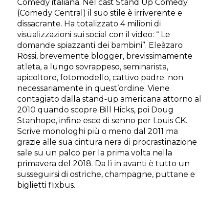
Comedy italiana. Nel cast Stand Up Comedy
(Comedy Central) il suo stile è irriverente e
dissacrante. Ha totalizzato 4 milioni di
visualizzazioni sui social con il video: “ Le
domande spiazzanti dei bambini”. Eleàzaro
Rossi, brevemente blogger, brevissimamente
atleta, a lungo sovrappeso, seminarista,
apicoltore, fotomodello, cattivo padre: non
necessariamente in quest’ordine. Viene
contagiato dalla stand-up americana attorno al
2010 quando scopre Bill Hicks, poi Doug
Stanhope, infine esce di senno per Louis CK.
Scrive monologhi più o meno dal 2011 ma
grazie alle sua cintura nera di procrastinazione
sale su un palco per la prima volta nella
primavera del 2018. Da lì in avanti è tutto un
susseguirsi di ostriche, champagne, puttane e
biglietti flixbus.