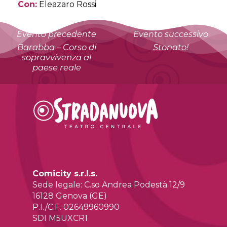
Con:
Eleazaro Rossi
Evento precedente
Evento successivo
Barabba – Corso di
Stonato!
sopravvivenza al
paese reale
Comicity s.r.l.s.
Sede legale: C.so Andrea Podestà 12/9
16128 Genova (GE)
P.I./C.F. 02649960990
SDI M5UXCR1