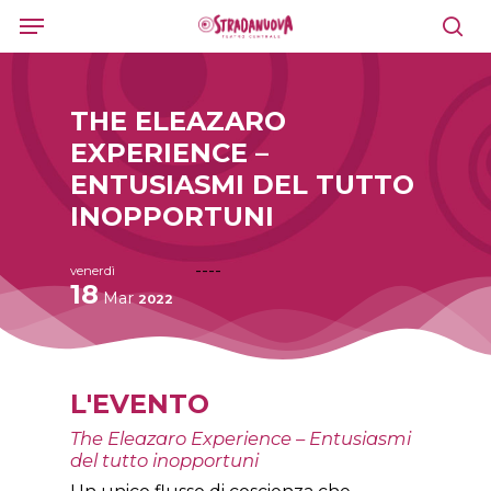
Skip
Menu
to
sea
main
content
THE ELEAZARO
EXPERIENCE –
ENTUSIASMI DEL TUTTO
INOPPORTUNI
----
venerdì
18
Mar
2022
L'EVENTO
The Eleazaro Experience – Entusiasmi
del tutto inopportuni