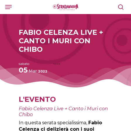
Skip
Menu
to
sea
main
content
FABIO CELENZA LIVE +
CANTO I MURI CON
CHIBO
----
sabato
05
Mar
2022
L'EVENTO
Fabio Celenza Live + Canto i Muri con
Chibo
In questa serata specialissima,
Fabio
Celenza ci delizierà con i suoi