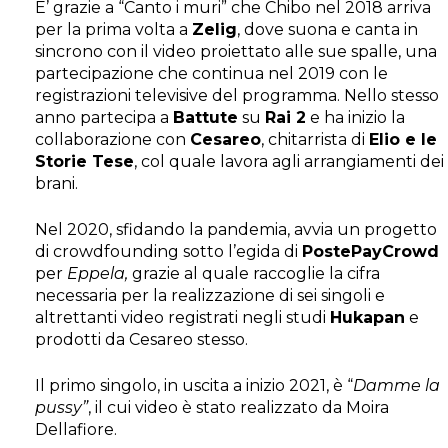
E’ grazie a “Canto i muri” che Chibo nel 2018 arriva
per la prima volta a
Zelig
, dove suona e canta in
sincrono con il video proiettato alle sue spalle, una
partecipazione che continua nel 2019 con le
registrazioni televisive del programma. Nello stesso
anno partecipa a
Battute
su
Rai 2
e ha inizio la
collaborazione con
Cesareo
, chitarrista di
Elio e le
Storie Tese
, col quale lavora agli arrangiamenti dei
brani.
Nel 2020, sfidando la pandemia, avvia un progetto
di crowdfounding sotto l’egida di
PostePayCrowd
per
Eppela
,
grazie al quale raccoglie la cifra
necessaria per la realizzazione di sei singoli e
altrettanti video registrati negli studi
Hukapan
e
prodotti da Cesareo stesso.
Il primo singolo, in uscita a inizio 2021, è “
Damme la
pussy”
, il cui video è stato realizzato da Moira
Dellafiore.