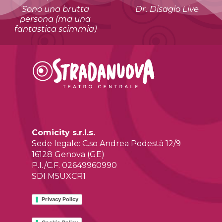
Sono una brutta
Dr. Disagio Live
persona (ma una
fantastica scimmia)
Comicity s.r.l.s.
Sede legale: C.so Andrea Podestà 12/9
16128 Genova (GE)
P.I./C.F. 02649960990
SDI M5UXCR1
Privacy Policy