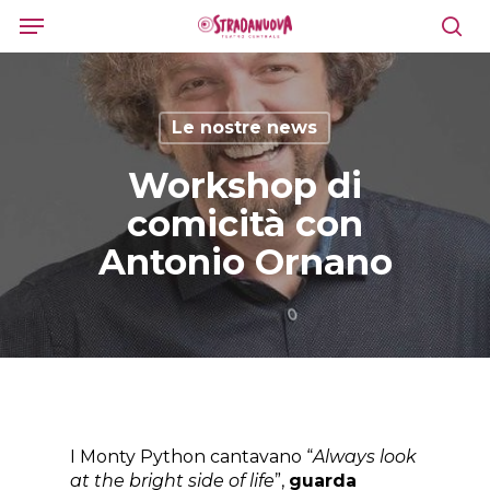
Skip
Menu
to
sea
main
content
Le nostre news
Workshop di
comicità con
Antonio Ornano
I Monty Python cantavano “
Always look
at the bright side of life
”,
guarda