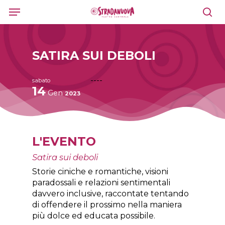
Skip
Menu
to
sea
main
content
SATIRA SUI DEBOLI
----
sabato
14
Gen
2023
L'EVENTO
Satira sui deboli
Storie ciniche e romantiche, visioni
paradossali e relazioni sentimentali
davvero inclusive, raccontate tentando
di offendere il prossimo nella maniera
più dolce ed educata possibile.