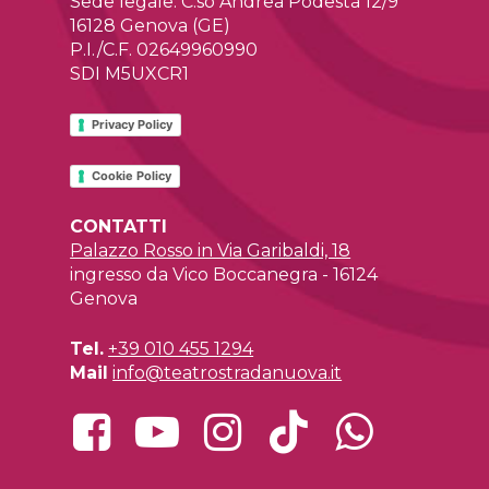
Sede legale: C.so Andrea Podestà 12/9
16128 Genova (GE)
P.I./C.F. 02649960990
SDI M5UXCR1
Privacy Policy
Cookie Policy
CONTATTI
Palazzo Rosso in Via Garibaldi, 18
ingresso da Vico Boccanegra - 16124
Genova
Tel.
+39 010 455 1294
Mail
info@teatrostradanuova.it