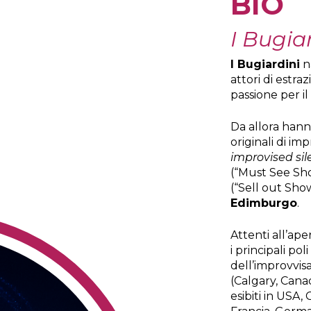
BIO
I Bugia
I Bugiardini
n
attori di estr
passione per il
Da allora han
originali di imp
improvised si
(“Must See Sho
(“Sell out Sho
Edimburgo
.
Attenti all’ape
i principali po
dell’improvvisa
(Calgary, Canad
esibiti in USA,