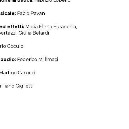
ione artistica
: Fabrizio Lobello
sicale:
Fabio Pavan
ed effetti:
Maria Elena Fusacchia,
rtazzi, Giulia Belardi
rlo Coculo
 audio:
Federico Millimaci
Martino Carucci
iliano Giglietti