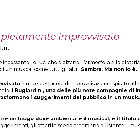
ompletamente improvvisato
ltri…
mo incessante, le luci che si alzano. L’atmosfera si fa elettri
i un musical come tutti gli altri.
Sembra. Ma non lo è.
ovvisato
è uno spettacolo di improvvisazione ispirato alle
colo,
i Bugiardini, una delle più note compagnie di imp
rasformano i suggerimenti del pubblico in un music
ire un luogo dove ambientare il musical, e il titolo 
uggerimenti, gli attori in scena creeranno all’istante il m