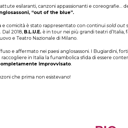
attute esilaranti, canzoni appassionanti e coreografie… 
glosassoni, “out of the blue”.
à e comicità è stato rappresentato con continui
sold out
s
e. Dal 2018,
B.L.U.E.
è in tour nei più grandi teatri d’Italia
Nuovo e Teatro Nazionale di Milano.
fuso e affermato nei paesi anglosassoni. I Bugiardini, fo
i raccogliere in Italia la funambolica sfida di essere con
al completamente improvvisato
.
nzoni che prima non esistevano!