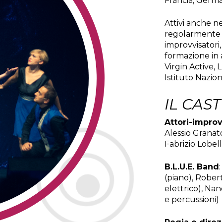
Francia, German
Attivi anche n
regolarmente c
improvvisatori,
formazione in az
Virgin Active, 
Istituto Nazion
IL CAST
Attori-improv
Alessio Granat
Fabrizio Lobel
B.L.U.E. Band
(piano), Rober
elettrico), Nan
e percussioni)