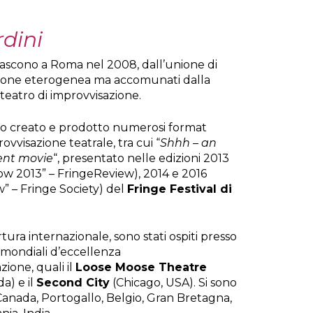
rdini
ascono a Roma nel 2008, dall’unione di
azione eterogenea ma accomunati dalla
 teatro di improvvisazione.
no creato e prodotto numerosi format
rovvisazione teatrale, tra cui “
Shhh – an
lent movie
“, presentato nelle edizioni 2013
w 2013” – FringeReview), 2014 e 2016
w” – Fringe Society) del
Fringe Festival di
rtura internazionale, sono stati ospiti presso
li mondiali d’eccellenza
zione, quali il
Loose Moose Theatre
a) e il
Second City
(Chicago, USA). Si sono
 Canada, Portogallo, Belgio, Gran Bretagna,