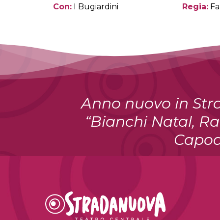
Con:
I Bugiardini
Regia:
Fa
Anno nuovo in Str
“Bianchi Natal, Ra
Capod