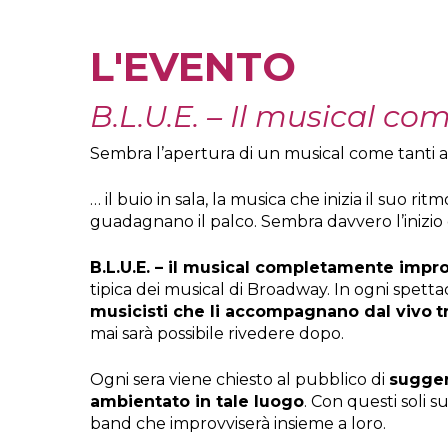
L'EVENTO
B.L.U.E. – Il musical c
Sembra l’apertura di un musical come tanti a
… il buio in sala, la musica che inizia il suo rit
guadagnano il palco. Sembra davvero l’inizio d
Hit enter to search or ESC to close
B.L.U.E. – il musical completamente impr
tipica dei musical di Broadway. In ogni spetta
musicisti che li accompagnano dal vivo
t
mai sarà possibile rivedere dopo.
Ogni sera viene chiesto al pubblico di
sugger
ambientato in tale luogo
. Con questi soli s
band che improvviserà insieme a loro.