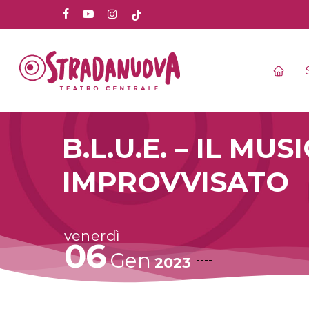
Skip
facebook
youtube
instagram
tiktok
to
main
content
B.L.U.E. – IL M
IMPROVVISATO
venerdì
06
Gen
----
2023