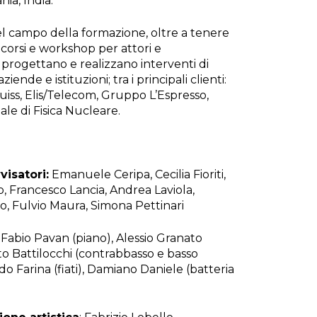
ia, India.
el campo della formazione, oltre a tenere
orsi e workshop per attori e
 progettano e realizzano interventi di
iende e istituzioni; tra i principali clienti:
Luiss, Elis/Telecom, Gruppo L’Espresso,
ale di Fisica Nucleare.
visatori:
Emanuele Ceripa, Cecilia Fioriti,
o, Francesco Lancia, Andrea Laviola,
lo, Fulvio Maura, Simona Pettinari
: Fabio Pavan (piano), Alessio Granato
to Battilocchi (contrabbasso e basso
do Farina (fiati), Damiano Daniele (batteria