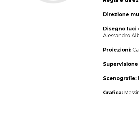
Regia e direz
Direzione mu
Disegno luci 
Alessandro Albe
Proiezioni:
Ca
Supervisione
Scenografie:
Grafica:
Massim