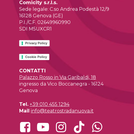
Comicity s.r.l.s.
Sede legale: C.so Andrea Podestà 12/9
16128 Genova (GE)
P.I./C.F. 02649960990
SDI M5UXCR1
Privacy Policy
Cookie Policy
CONTATTI
Palazzo Rosso in Via Garibaldi, 18
ingresso da Vico Boccanegra - 16124
Genova
Tel.
+39 010 455 1294
Mail
info@teatrostradanuova.it