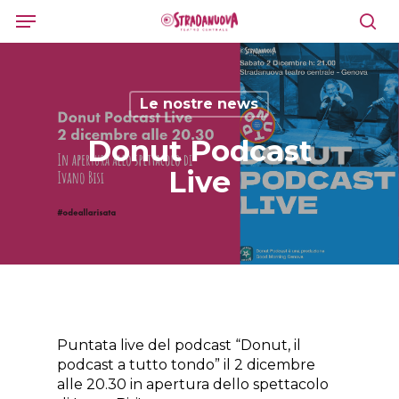
Skip
Menu
to
sea
main
content
Le nostre news
Donut Podcast
Live
Puntata live del podcast “Donut, il
podcast a tutto tondo” il 2 dicembre
alle 20.30 in apertura dello spettacolo