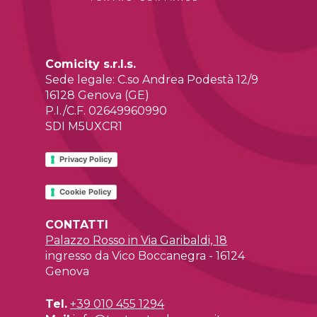
Comicity s.r.l.s.
Sede legale: C.so Andrea Podestà 12/9
16128 Genova (GE)
P.I./C.F. 02649960990
SDI M5UXCR1
Privacy Policy
Cookie Policy
CONTATTI
Palazzo Rosso in Via Garibaldi, 18
ingresso da Vico Boccanegra - 16124
Genova
Tel.
+39 010 455 1294