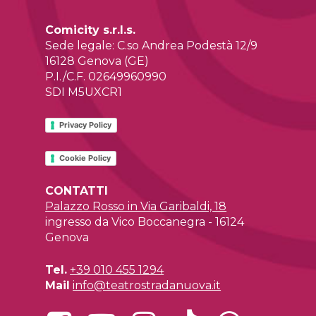
Comicity s.r.l.s.
Sede legale: C.so Andrea Podestà 12/9
16128 Genova (GE)
P.I./C.F. 02649960990
SDI M5UXCR1
Privacy Policy
Cookie Policy
CONTATTI
Palazzo Rosso in Via Garibaldi, 18
ingresso da Vico Boccanegra - 16124
Genova
Tel.
+39 010 455 1294
Mail
info@teatrostradanuova.it