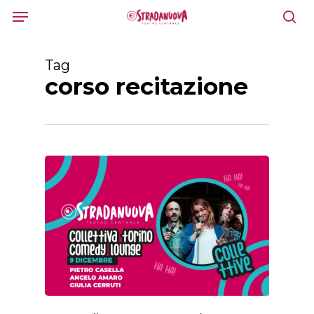
Skip
Menu
to
sea
main
content
Tag
corso recitazione