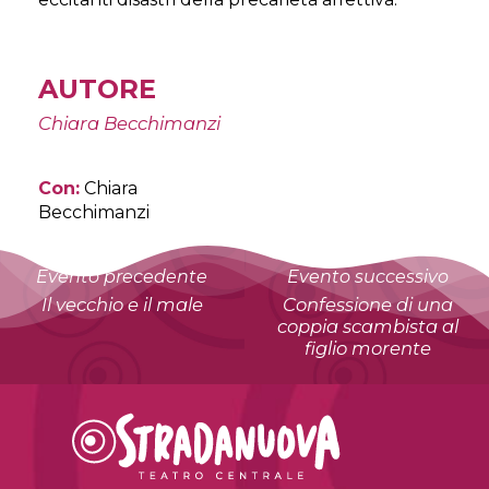
AUTORE
Chiara Becchimanzi
Con:
Chiara
Becchimanzi
Evento precedente
Evento successivo
Il vecchio e il male
Confessione di una
coppia scambista al
figlio morente