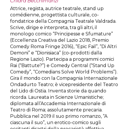
Chiara Becchimanzi
Attrice, regista, autrice teatrale, stand up
comédienne, progettista culturale, co-
fondatrice della Compagnia Teatrale Valdrada.
Scrive, dirige e interpreta, tra gli altri, il
monologo comico “Principesse e Sfumature”
(Eccellenza Creativa del Lazio 2018, Premio
Comedy Roma Fringe 2016), “Epic Fail”, “Di Altri
Demoni” e “Dionisiaca” (co-prodotti dalla
Regione Lazio). Partecipa a programmi comici
Rai (“Battute?”) e Comedy Central (“Stand Up
Comedy”, “Comedians Solve World Problems”).
Gira il mondo con la Compagnia Internazionale
Ondadurto Teatro; è vicepresidente del Teatro
del Lido di Ostia. Inventa storie da quando
ricorda. Laureata in Scienze Umanistiche;
diplomata all’Accademia Internazionale di
Teatro di Roma; assolutamente precaria.
Pubblica nel 2019 il suo primo romanzo, “A
ciascuna il suo”, un erotico-comico sugli
eccitanti disastri della precarietà affettiva.