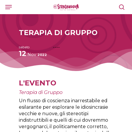
Skip
Menu
to
sea
main
content
TERAPIA DI GRUPPO
----
sabato
12
Nov
2022
L'EVENTO
Terapia di Gruppo
Un flusso di coscienza inarrestabile ed
esilarante per esplorare le idiosincrasie
vecchie e nuove, gli stereotipi
indistruttibili e quelli di cui dovremmo
vergognarci, il politicamente corretto,