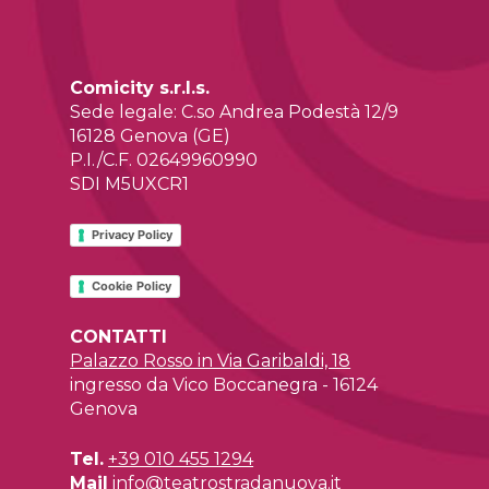
Comicity s.r.l.s.
Sede legale: C.so Andrea Podestà 12/9
16128 Genova (GE)
P.I./C.F. 02649960990
SDI M5UXCR1
Privacy Policy
Cookie Policy
CONTATTI
Palazzo Rosso in Via Garibaldi, 18
ingresso da Vico Boccanegra - 16124
Genova
Tel.
+39 010 455 1294
Mail
info@teatrostradanuova.it