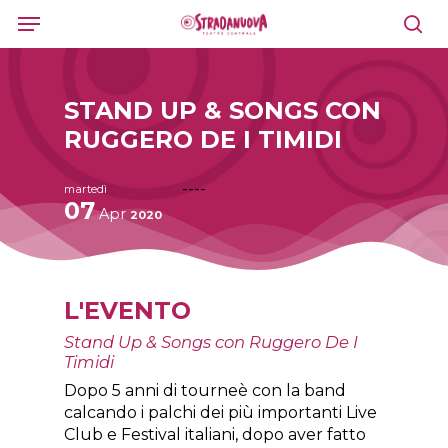
Skip
Menu
to
sea
main
content
STAND UP & SONGS CON
RUGGERO DE I TIMIDI
----
martedì
07
Apr
2020
L'EVENTO
Stand Up & Songs con Ruggero De I
Timidi
Dopo 5 anni di tourneè con la band
calcando i palchi dei più importanti Live
Club e Festival italiani, dopo aver fatto