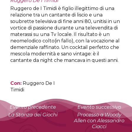
Ruggero De I Timidi
Ruggero de I Timidi è figlio illegittimo di una
relazione tra un cantante di liscio e una
soubrette televisiva di fine anni 80, unitisi in un
vortice di passione durante una televendita di
materassi su una Tv locale. Il risultato è un
neomelodico colto(in fallo), con la vocazione al
demenziale raffinato. Un cocktail perfetto che
mescola modernità e sano vintage: è il
cantante da night che mancava in questi anni.
Con:
Ruggero De I
Timidi
Evento precedente
Evento successivo
La Stanza dei Giochi
Processo a Woody
Allen con Alessandro
Ciacci