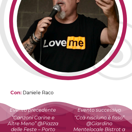
Con:
Daniele Raco
Evento precedente
Evento successivo
“Canzoni Carine e
“Ccà nisciuno è fisso”
Altre Meno” @Piazza
@Giardino
delle Feste – Porto
Mentelocale Bistrot a