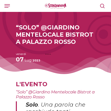
Skip
Menu
to
sea
main
content
“SOLO” @GIARDINO
MENTELOCALE BISTROT
A PALAZZO ROSSO
----
venerdì
07
Lug
2023
L'EVENTO
“Solo” @Giardino Mentelocale Bistrot a
Palazzo Rosso
Solo
. Una parola che