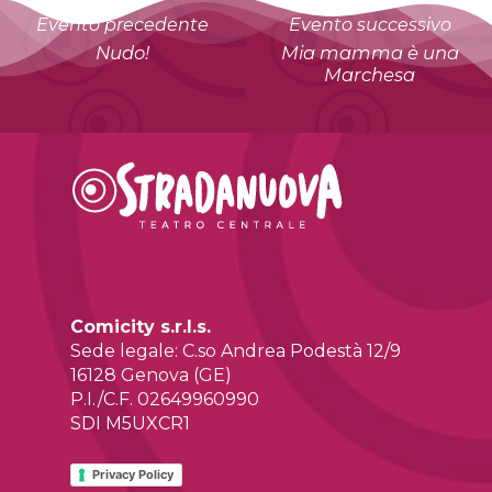
Evento precedente
Evento successivo
Nudo!
Mia mamma è una
Marchesa
Comicity s.r.l.s.
Sede legale: C.so Andrea Podestà 12/9
16128 Genova (GE)
P.I./C.F. 02649960990
SDI M5UXCR1
Privacy Policy