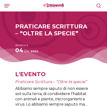
Skip
Menu
to
sea
main
content
PRATICARE SCRITTURA
– “OLTRE LA SPECIE”
----
domenica
04
Dic
2022
L'EVENTO
Praticare Scrittura – “Oltre la specie”
Abbiamo sempre saputo di non essere
soli sulla terra, di condividere l’habitat
con animali e piante, microrganismi e
virus. Lo abbiamo sempre saputo ma…