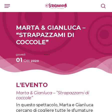
Skip
Menu
to
sea
main
content
MARTA & GIANLUCA –
“STRAPAZZAMI DI
COCCOLE”
----
giovedì
01
Ott
2020
L'EVENTO
Marta & Gianluca – “Strapazzami di
coccole”
In questo spettacolo, Marta e Gianluca
cercano di cogliere tutte le sfumature