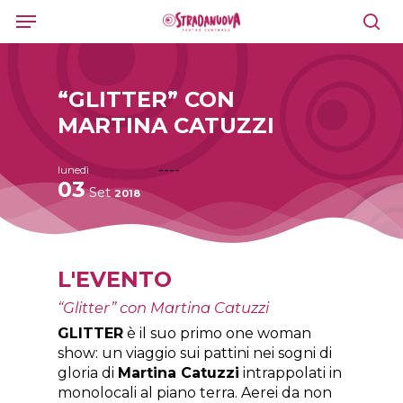
Skip
Menu
to
sea
main
content
“GLITTER” CON
MARTINA CATUZZI
----
lunedì
03
Set
2018
L'EVENTO
“Glitter” con Martina Catuzzi
GLITTER
è il suo primo one woman
show: un viaggio sui pattini nei sogni di
gloria di
Martina Catuzzi
intrappolati in
monolocali al piano terra. Aerei da non