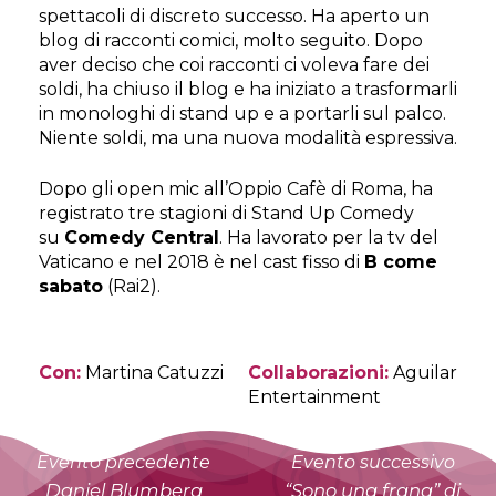
spettacoli di discreto successo. Ha aperto un
blog di racconti comici, molto seguito. Dopo
aver deciso che coi racconti ci voleva fare dei
soldi, ha chiuso il blog e ha iniziato a trasformarli
in monologhi di stand up e a portarli sul palco.
Niente soldi, ma una nuova modalità espressiva.
Dopo gli open mic all’Oppio Cafè di Roma, ha
registrato tre stagioni di Stand Up Comedy
su
Comedy Central
. Ha lavorato per la tv del
Vaticano e nel 2018 è nel cast fisso di
B come
sabato
(Rai2).
Con:
Martina Catuzzi
Collaborazioni:
Aguilar
Entertainment
Evento precedente
Evento successivo
Daniel Blumberg
“Sono una frana” di