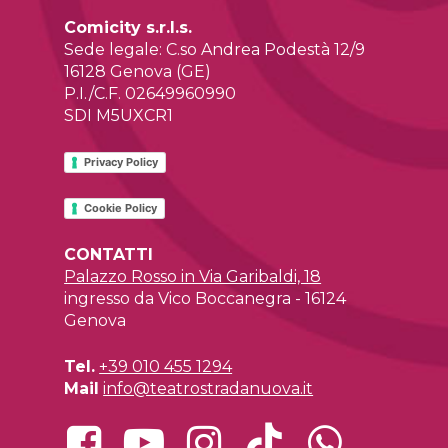
Comicity s.r.l.s.
Sede legale: C.so Andrea Podestà 12/9
16128 Genova (GE)
P.I./C.F. 02649960990
SDI M5UXCR1
Privacy Policy
Cookie Policy
CONTATTI
Palazzo Rosso in Via Garibaldi, 18
ingresso da Vico Boccanegra - 16124
Genova
Tel.
+39 010 455 1294
Mail
info@teatrostradanuova.it