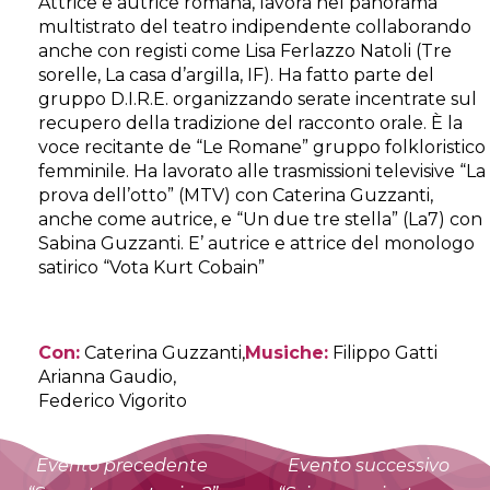
Attrice e autrice romana, lavora nel panorama
multistrato del teatro indipendente collaborando
anche con registi come Lisa Ferlazzo Natoli (Tre
sorelle, La casa d’argilla, IF). Ha fatto parte del
gruppo D.I.R.E. organizzando serate incentrate sul
recupero della tradizione del racconto orale. È la
voce recitante de “Le Romane” gruppo folkloristico
femminile. Ha lavorato alle trasmissioni televisive “La
prova dell’otto” (MTV) con Caterina Guzzanti,
anche come autrice, e “Un due tre stella” (La7) con
Sabina Guzzanti. E’ autrice e attrice del monologo
satirico “Vota Kurt Cobain”
Con:
Caterina Guzzanti,
Musiche:
Filippo Gatti
Arianna Gaudio,
Federico Vigorito
Evento precedente
Evento successivo