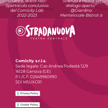
“Scusate, avete riso?”
“Scienza e risata: un
Spettacolo conclusivo
dialogo aperto”
del Comicity Lab
@Giardino
2022-2023
Mentelocale Bistrot a
Palazzo Rosso
Comicity s.r.l.s.
Sede legale: C.so Andrea Podestà 12/9
16128 Genova (GE)
P.I./C.F. 02649960990
SDI M5UXCR1
Privacy Policy
Cookie Policy