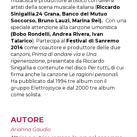
musicista e produttore artistico con diversi
artisti della scena musicale italiana (
Riccardo
Sinigallia
,
24 Grana, Banco del Mutuo
Soccorso, Bruno Lauzi, Marina Rei).
Con una
speciale attenzione alla canzone umoristica
(Bobo Rondelli, Andrea Rivera, Ivan
Talarico
). Partecipa al
Festival di Sanremo
2014
come coautore e produttore delle due
canzoni,
Prima di andare via
e
Una
rigenerazione
, presentate da Riccardo
Sinigallia e contenute nel disco
Per tutti
,
di cui
firma anche la canzone L
e ragioni personali.
Ha pubblicato dal 1994 tre album con il
gruppo Elettrojoyce e dal 2000 tre album
come solista.
AUTORE
Arianna Gaudio